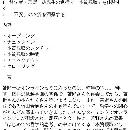
1．哲学者・苫野一徳先生の進行で「本質観取」を体験す
る。
2．「不安」の本質を洞察する。
内容
・オープニング
・チェックイン
・
本質観取のレクチャー
・本質観取の時間
・チェックアウト
・クロージング
一言
苫野一徳オンラインゼミに入ったのは、昨年の12月。2年
前、軽井沢風越学園の関係で、苫野さんと再会してから、苫
野さんの本をたくさん読むようになり、また、苫野さんの師
匠である竹田青嗣さんの本も読んでいく中で、哲学への関心
がどんどん高まっていきました。そんなタイミングでオンラ
インゼミが開設され、即座に入会。特に、苫野さんの著書
『はじめての哲学的思考』の中に出てくる「本質観取のワー