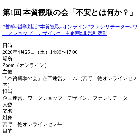
第1回 本質観取の会「不安とは何か？」
#哲学
#哲学対話
#本質観取
#オンライン
#ファシリテーター
#ワ
ークショップ・デザイン
#自主企画
#非営利活動
日時
2020年4月25日（土）14:00〜17:00
場所
Zoom（オンライン）
主催
「本質観取の会」企画運営チーム（苫野一徳オンラインゼミ
内）
担当
企画運営、ワークショップ・デザイン、ファシリテーター
人数
55名
対象
苫野一徳オンラインゼミ生
目的