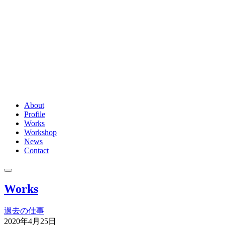
About
Profile
Works
Workshop
News
Contact
Works
過去の仕事
2020年4月25日