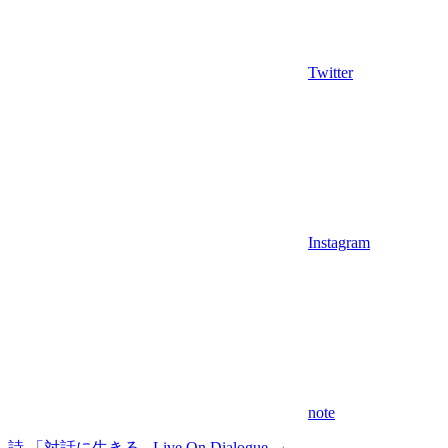
Twitter
Instagram
note
詩 「対話に生きる - Live On Dialogue -」