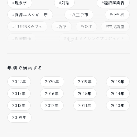
#現象学
#対話
#経済産業省
#資源エネルギー庁
#八王子市
#中学校
#TURNSカフェ
#哲学
#OST
#市民講座
#医療関係
#ルールメイキングプロジェクト
#校内研究会
#ミーティング
#広島県
#高校
#組織開発
#文京区
#としまぐらし会議
年別で検索する
#小学校
#相談
#軽井沢風越学園
2022年
2020年
2019年
2018年
#内山節先生の寺子屋
#新型コロナウイルス
2017年
2016年
2015年
2014年
#ぱぱとままになるまえに
#哲学対話
#本質観取
2013年
2012年
2011年
2010年
#中央省庁
#港区
#対話部
#武蔵村山市
2009年
#NGO
#福生市
#NPO
#行政
#荒川区
#福岡県
#文部科学省
#香川県
#内閣府