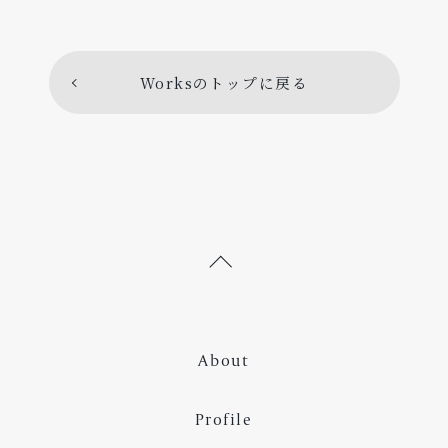
#岐阜県
#岡山県
#北海道
#兵庫県
#新潟県
#石川県
#大阪府
#滋賀県
Worksのトップに戻る
#静岡県
#企業
#福祉・介護関係
#群馬県
#三重県
#愛知県
#京都府
#宮城県
#エンカウンター・グループ
#墨田区
#長野県
#教育委員会
#地域関係
#メディア掲載
#神奈川県
#埼玉県
#青年会議所
#地域おこし協力隊
#島根県
#富山県
#鳥取県
#山梨県
#人材育成
About
#ワールド・カフェ
#板橋区
#男女共同参画
Profile
#大学
#高知県
#東京都
#豊島区