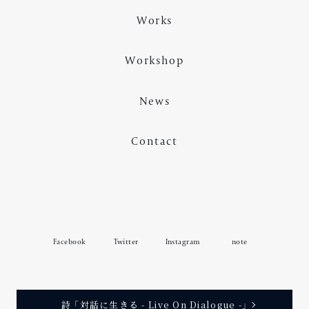
#ワークショップ
#ミニカウンセリング
Works
#オンライン
#ファシリテーター
Workshop
#ワークショップ・デザイン
#学校関係
#教育関係
#日野市
#研修
#自主企画
#講師
News
#非営利活動
Contact
Facebook
Twitter
Instagram
note
詩 「対話に生きる - Live On Dialogue -」