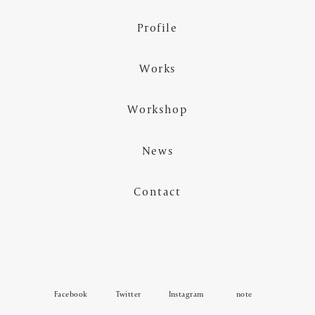
Profile
Works
ん
違
で
留
な
っ
い
、
な
い
」
る
か
「
み
。
み
ま
の
て
ん
Workshop
と
れ
先
も
み
そ
茨
に
、
の
の
の
る
出
そ
道
歩
の
か
。
News
Contact
Facebook
Twitter
Instagram
note