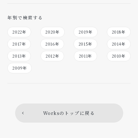
#校内研究会
#ミーティング
#広島県
#高校
#組織開発
#文京区
#としまぐらし会議
年別で検索する
#小学校
#相談
#軽井沢風越学園
2022年
2020年
2019年
2018年
#内山節先生の寺子屋
#新型コロナウイルス
2017年
2016年
2015年
2014年
#ぱぱとままになるまえに
#哲学対話
#本質観取
2013年
2012年
2011年
2010年
#中央省庁
#港区
#対話部
#武蔵村山市
2009年
#NGO
#福生市
#NPO
#行政
#荒川区
#福岡県
#文部科学省
#香川県
#内閣府
#岐阜県
#岡山県
#北海道
#兵庫県
#新潟県
#石川県
#大阪府
#滋賀県
Worksのトップに戻る
#静岡県
#企業
#福祉・介護関係
#群馬県
#三重県
#愛知県
#京都府
#宮城県