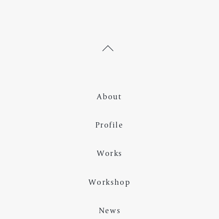
#エンカウンター・グループ
#墨田区
#長野県
#教育委員会
#地域関係
#メディア掲載
#神奈川県
#埼玉県
#青年会議所
#地域おこし協力隊
#島根県
#富山県
#鳥取県
#山梨県
#人材育成
About
#ワールド・カフェ
#板橋区
#男女共同参画
Profile
#大学
#高知県
#東京都
#豊島区
#ワークショップ
#ミニカウンセリング
Works
#オンライン
#ファシリテーター
Workshop
#ワークショップ・デザイン
#学校関係
#教育関係
#日野市
#研修
#自主企画
#講師
News