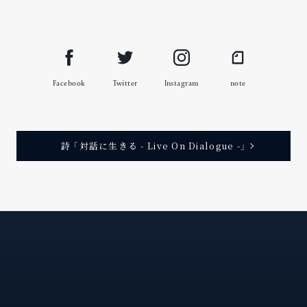
Facebook
Twitter
Instagram
note
詩 「対話に生きる - Live On Dialogue -」