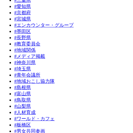
#三重県
#愛知県
#京都府
#宮城県
#エンカウンター・グループ
#墨田区
#長野県
#教育委員会
#地域関係
#メディア掲載
#神奈川県
#埼玉県
#青年会議所
#地域おこし協力隊
#島根県
#富山県
#鳥取県
#山梨県
#人材育成
#ワールド・カフェ
#板橋区
#男女共同参画