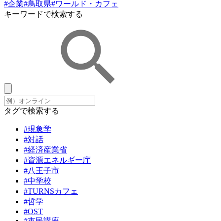
#企業
#鳥取県
#ワールド・カフェ
キーワードで検索する
タグで検索する
#現象学
#対話
#経済産業省
#資源エネルギー庁
#八王子市
#中学校
#TURNSカフェ
#哲学
#OST
#市民講座