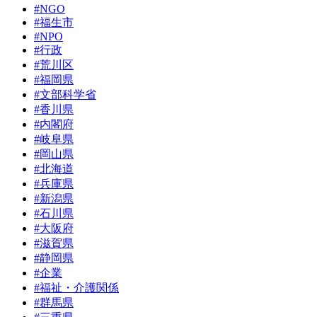
#NGO
#福生市
#NPO
#行政
#荒川区
#福岡県
#文部科学省
#香川県
#内閣府
#岐阜県
#岡山県
#北海道
#兵庫県
#新潟県
#石川県
#大阪府
#滋賀県
#静岡県
#企業
#福祉・介護関係
#群馬県