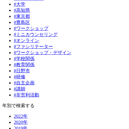
#大学
#高知県
#東京都
#豊島区
#ワークショップ
#ミニカウンセリング
#オンライン
#ファシリテーター
#ワークショップ・デザイン
#学校関係
#教育関係
#日野市
#研修
#自主企画
#講師
#非営利活動
年別で検索する
2022年
2020年
2019年