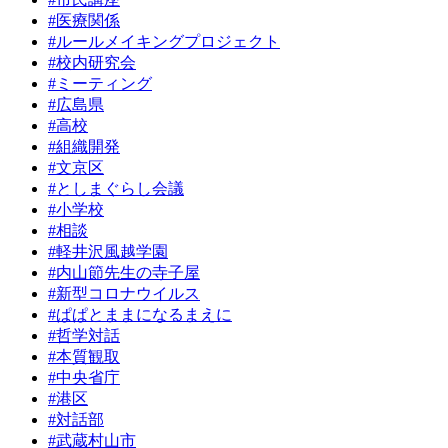
#医療関係
#ルールメイキングプロジェクト
#校内研究会
#ミーティング
#広島県
#高校
#組織開発
#文京区
#としまぐらし会議
#小学校
#相談
#軽井沢風越学園
#内山節先生の寺子屋
#新型コロナウイルス
#ぱぱとままになるまえに
#哲学対話
#本質観取
#中央省庁
#港区
#対話部
#武蔵村山市