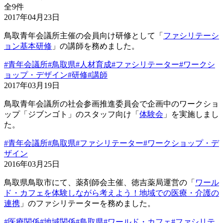
全9件
2017年04月23日
鳥取青年会議所主催の会員向け研修として「
ファシリテーシ
ョン基本研修
」の講師を務めました。
#青年会議所
#鳥取県
#人材育成
#ファシリテーター
#ワークシ
ョップ・デザイン
#研修
#講師
2017年03月19日
鳥取青年会議所の社会参画推進委員会で企画中のワークショ
ップ「ジブンゴト」のスタッフ向け「
体験会
」を実施しまし
た。
#青年会議所
#鳥取県
#ファシリテーター
#ワークショップ・デ
ザイン
2016年03月25日
鳥取県鳥取市にて、薬剤師会主催、徳吉薬局運営の「
ワール
ド・カフェを体験しながら考えよう！地域での医療・介護の
連携
」のファシリテーターを務めました。
#医療関係
#地域関係
#鳥取県
#ワールド・カフェ
#ファシリテ