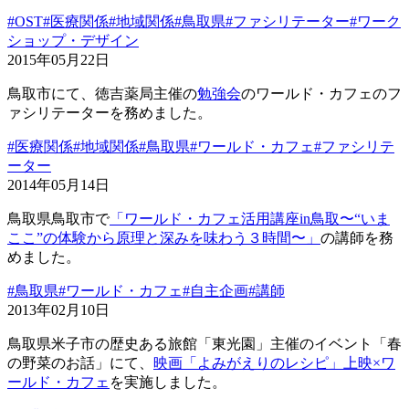
#OST
#医療関係
#地域関係
#鳥取県
#ファシリテーター
#ワーク
ショップ・デザイン
2015年05月22日
鳥取市にて、徳吉薬局主催の
勉強会
のワールド・カフェのフ
ァシリテーターを務めました。
#医療関係
#地域関係
#鳥取県
#ワールド・カフェ
#ファシリテ
ーター
2014年05月14日
鳥取県鳥取市で
「ワールド・カフェ活用講座in鳥取〜“いま
ここ”の体験から原理と深みを味わう３時間〜」
の講師を務
めました。
#鳥取県
#ワールド・カフェ
#自主企画
#講師
2013年02月10日
鳥取県米子市の歴史ある旅館「東光園」主催のイベント「春
の野菜のお話」にて、
映画「よみがえりのレシピ」上映×ワ
ールド・カフェ
を実施しました。