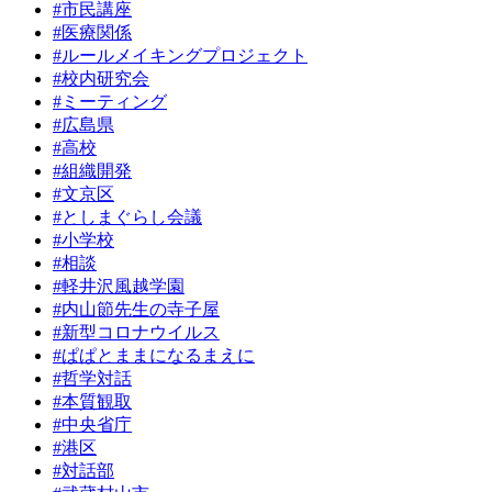
#市民講座
#医療関係
#ルールメイキングプロジェクト
#校内研究会
#ミーティング
#広島県
#高校
#組織開発
#文京区
#としまぐらし会議
#小学校
#相談
#軽井沢風越学園
#内山節先生の寺子屋
#新型コロナウイルス
#ぱぱとままになるまえに
#哲学対話
#本質観取
#中央省庁
#港区
#対話部