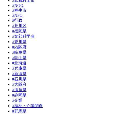
#武蔵村山市
#NGO
#福生市
#NPO
#行政
#荒川区
#福岡県
#文部科学省
#香川県
#内閣府
#岐阜県
#岡山県
#北海道
#兵庫県
#新潟県
#石川県
#大阪府
#滋賀県
#静岡県
#企業
#福祉・介護関係
#群馬県