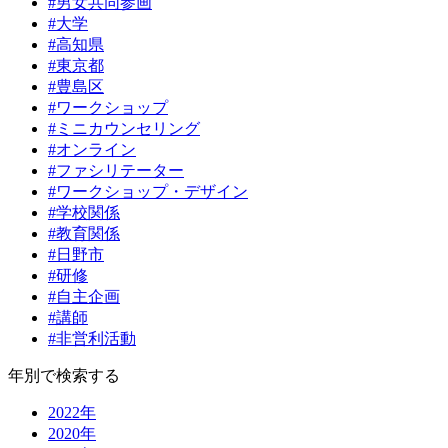
#男女共同参画
#大学
#高知県
#東京都
#豊島区
#ワークショップ
#ミニカウンセリング
#オンライン
#ファシリテーター
#ワークショップ・デザイン
#学校関係
#教育関係
#日野市
#研修
#自主企画
#講師
#非営利活動
年別で検索する
2022年
2020年