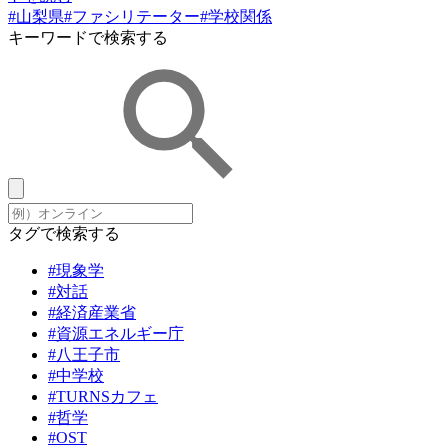
#山梨県
#ファシリテーター
#学校関係
キーワードで検索する
タグで検索する
#現象学
#対話
#経済産業省
#資源エネルギー庁
#八王子市
#中学校
#TURNSカフェ
#哲学
#OST