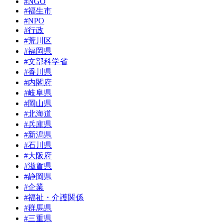
#NGO
#福生市
#NPO
#行政
#荒川区
#福岡県
#文部科学省
#香川県
#内閣府
#岐阜県
#岡山県
#北海道
#兵庫県
#新潟県
#石川県
#大阪府
#滋賀県
#静岡県
#企業
#福祉・介護関係
#群馬県
#三重県