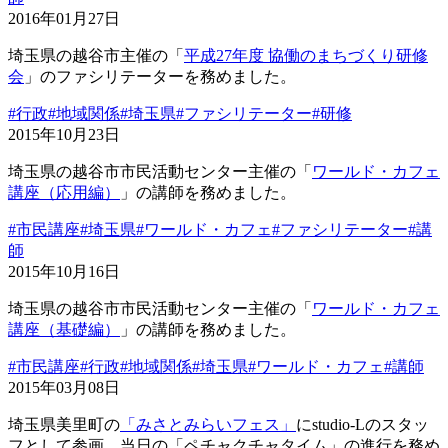
2016年01月27日
埼玉県の越谷市主催の「
平成27年度 協働のまちづくり研修
会
」のファシリテーターを務めました。
#行政
#地域関係
#埼玉県
#ファシリテーター
#研修
2015年10月23日
埼玉県の越谷市市民活動センター主催の「
ワールド・カフェ
講座（応用編）
」の講師を務めました。
#市民講座
#埼玉県
#ワールド・カフェ
#ファシリテーター
#講
師
2015年10月16日
埼玉県の越谷市市民活動センター主催の「
ワールド・カフェ
講座（基礎編）
」の講師を務めました。
#市民講座
#行政
#地域関係
#埼玉県
#ワールド・カフェ
#講師
2015年03月08日
埼玉県美里町の
「みさとみらいフェス」
にstudio-Lのスタッ
フとして参画。当日の「ペチャクチャタイム」の進行を務め