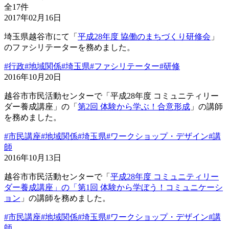
全17件
2017年02月16日
埼玉県越谷市にて「
平成28年度 協働のまちづくり研修会
」
のファシリテーターを務めました。
#行政
#地域関係
#埼玉県
#ファシリテーター
#研修
2016年10月20日
越谷市市民活動センターで「平成28年度 コミュニティリー
ダー養成講座」の「
第2回 体験から学ぶ！合意形成
」の講師
を務めました。
#市民講座
#地域関係
#埼玉県
#ワークショップ・デザイン
#講
師
2016年10月13日
越谷市市民活動センターで「
平成28年度 コミュニティリー
ダー養成講座」の「第1回 体験から学ぼう！コミュニケーシ
ョン
」の講師を務めました。
#市民講座
#地域関係
#埼玉県
#ワークショップ・デザイン
#講
師