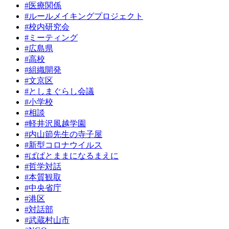
#医療関係
#ルールメイキングプロジェクト
#校内研究会
#ミーティング
#広島県
#高校
#組織開発
#文京区
#としまぐらし会議
#小学校
#相談
#軽井沢風越学園
#内山節先生の寺子屋
#新型コロナウイルス
#ぱぱとままになるまえに
#哲学対話
#本質観取
#中央省庁
#港区
#対話部
#武蔵村山市