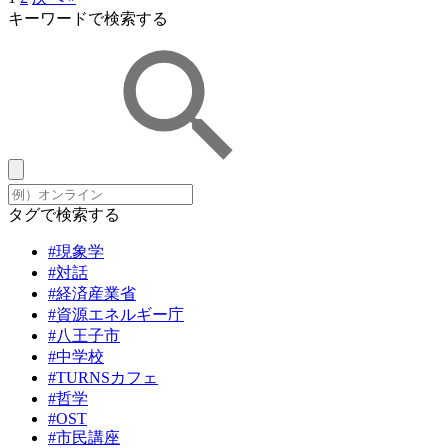
キーワードで検索する
タグで検索する
#現象学
#対話
#経済産業省
#資源エネルギー庁
#八王子市
#中学校
#TURNSカフェ
#哲学
#OST
#市民講座