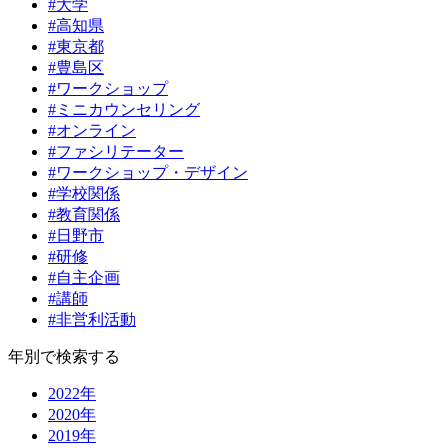
#大学
#高知県
#東京都
#豊島区
#ワークショップ
#ミニカウンセリング
#オンライン
#ファシリテーター
#ワークショップ・デザイン
#学校関係
#教育関係
#日野市
#研修
#自主企画
#講師
#非営利活動
年別で検索する
2022年
2020年
2019年