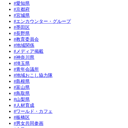
#愛知県
#京都府
#宮城県
#エンカウンター・グループ
#墨田区
#長野県
#教育委員会
#地域関係
#メディア掲載
#神奈川県
#埼玉県
#青年会議所
#地域おこし協力隊
#島根県
#富山県
#鳥取県
#山梨県
#人材育成
#ワールド・カフェ
#板橋区
#男女共同参画