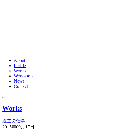
About
Profile
Works
Workshop
News
Contact
Works
過去の仕事
2015年09月17日