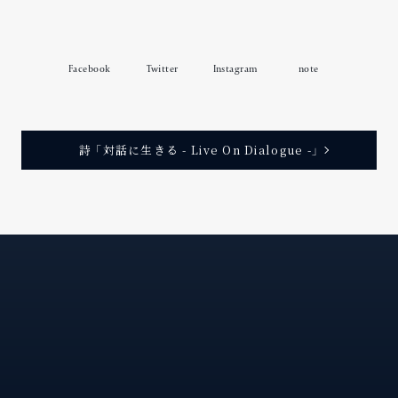
Facebook
Twitter
Instagram
note
た
、
わ
の
沈
殿
、
交
わ
葉
は
た
底
に
し
言
し
し
の
書
書
換
な
を
え
た
内
わ
辞
る
て
し
き
い
く
。
詩 「対話に生きる - Live On Dialogue -」