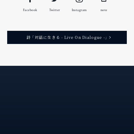
Facebook
Twitter
Instagram
note
代
い
て
こ
の
時
に
、
お
お
い
こ
の
場
、
所
に
て
た
た
ひ
り
の
っ
と
、
詩 「対話に生きる - Live On Dialogue -」
無
の
一
二
唯
存
在
が
あ
な
た
で
あ
る
。