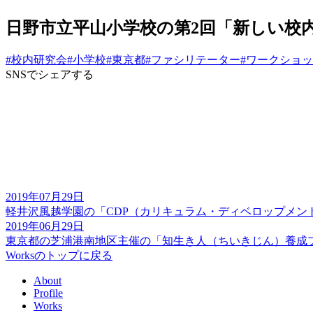
日野市立平山小学校の第2回「新しい校
#校内研究会
#小学校
#東京都
#ファシリテーター
#ワークショ
SNSでシェアする
2019年07月29日
軽井沢風越学園の「CDP（カリキュラム・ディベロップメ
2019年06月29日
東京都の芝浦港南地区主催の「知生き人（ちいきじん）養成
Worksのトップに戻る
About
Profile
Works