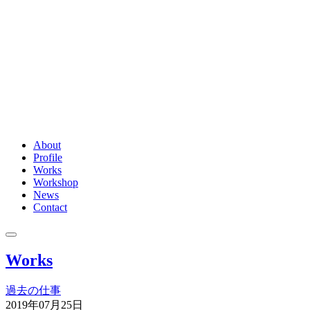
About
Profile
Works
Workshop
News
Contact
Works
過去の仕事
2019年07月25日