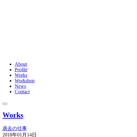
About
Profile
Works
Workshop
News
Contact
Works
過去の仕事
2018年01月14日