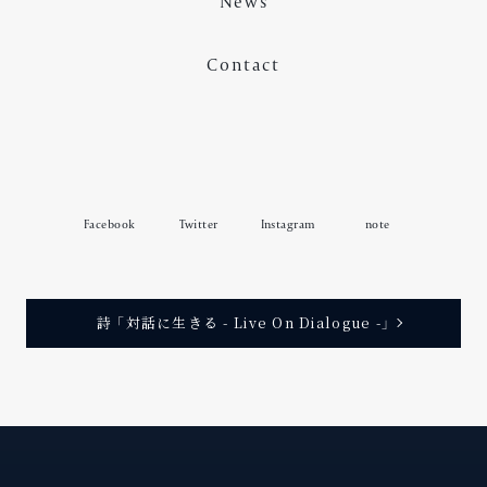
News
Contact
Facebook
Twitter
Instagram
note
詩 「対話に生きる - Live On Dialogue -」