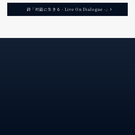
意
意
あ
裏
ず
が
見
の
は
味
〉
。
詩 「対話に生きる - Live On Dialogue -」
側
に
必
〈
る