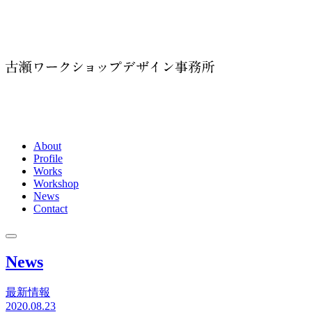
About
Profile
Works
Workshop
News
Contact
News
最新情報
2020.08.23