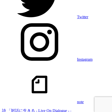
Twitter
Instagram
note
詩 「対話に生きる - Live On Dialogue -」